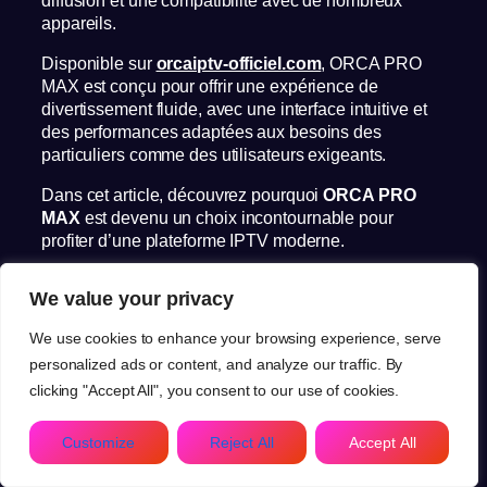
appareils.
Disponible sur
orcaiptv-officiel.com
, ORCA PRO
MAX est conçu pour offrir une expérience de
divertissement fluide, avec une interface intuitive et
des performances adaptées aux besoins des
particuliers comme des utilisateurs exigeants.
Dans cet article, découvrez pourquoi
ORCA PRO
MAX
est devenu un choix incontournable pour
profiter d’une plateforme IPTV moderne.
Pourquoi choisir ORCA PRO
We value your privacy
MAX ?
We use cookies to enhance your browsing experience, serve
personalized ads or content, and analyze our traffic. By
Le principal avantage de
ORCA PRO MAX
réside
clicking "Accept All", you consent to our use of cookies.
dans sa combinaison entre simplicité, rapidité et
stabilité.
FR
Customize
Reject All
Accept All
Contrairement à de nombreuses solutions du