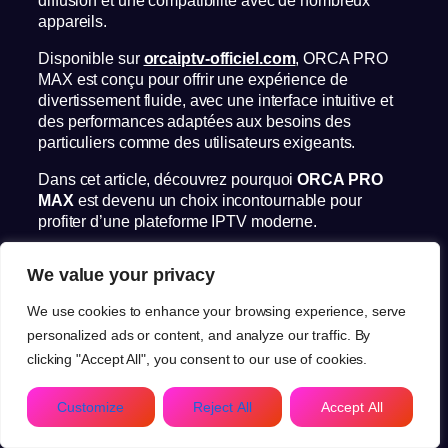
appareils.
Disponible sur
orcaiptv-officiel.com
, ORCA PRO
MAX est conçu pour offrir une expérience de
divertissement fluide, avec une interface intuitive et
des performances adaptées aux besoins des
particuliers comme des utilisateurs exigeants.
Dans cet article, découvrez pourquoi
ORCA PRO
MAX
est devenu un choix incontournable pour
profiter d’une plateforme IPTV moderne.
Pourquoi choisir ORCA PRO
We value your privacy
MAX ?
We use cookies to enhance your browsing experience, serve
personalized ads or content, and analyze our traffic. By
Le principal avantage de
ORCA PRO MAX
réside
clicking "Accept All", you consent to our use of cookies.
dans sa combinaison entre simplicité, rapidité et
stabilité.
FR
Customize
Reject All
Accept All
Contrairement à de nombreuses solutions du