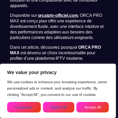
appareils.
Disponible sur
orcaiptv-officiel.com
, ORCA PRO
MAX est conçu pour offrir une expérience de
divertissement fluide, avec une interface intuitive et
des performances adaptées aux besoins des
particuliers comme des utilisateurs exigeants.
Dans cet article, découvrez pourquoi
ORCA PRO
MAX
est devenu un choix incontournable pour
profiter d’une plateforme IPTV moderne.
Pourquoi choisir ORCA PRO
We value your privacy
MAX ?
We use cookies to enhance your browsing experience, serve
personalized ads or content, and analyze our traffic. By
Le principal avantage de
ORCA PRO MAX
réside
clicking "Accept All", you consent to our use of cookies.
dans sa combinaison entre simplicité, rapidité et
stabilité.
FR
Customize
Reject All
Accept All
Contrairement à de nombreuses solutions du