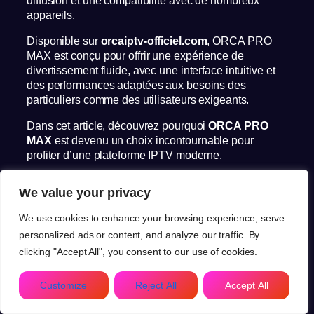
appareils.
Disponible sur
orcaiptv-officiel.com
, ORCA PRO
MAX est conçu pour offrir une expérience de
divertissement fluide, avec une interface intuitive et
des performances adaptées aux besoins des
particuliers comme des utilisateurs exigeants.
Dans cet article, découvrez pourquoi
ORCA PRO
MAX
est devenu un choix incontournable pour
profiter d’une plateforme IPTV moderne.
Pourquoi choisir ORCA PRO
We value your privacy
MAX ?
We use cookies to enhance your browsing experience, serve
personalized ads or content, and analyze our traffic. By
Le principal avantage de
ORCA PRO MAX
réside
clicking "Accept All", you consent to our use of cookies.
dans sa combinaison entre simplicité, rapidité et
stabilité.
FR
Customize
Reject All
Accept All
Contrairement à de nombreuses solutions du