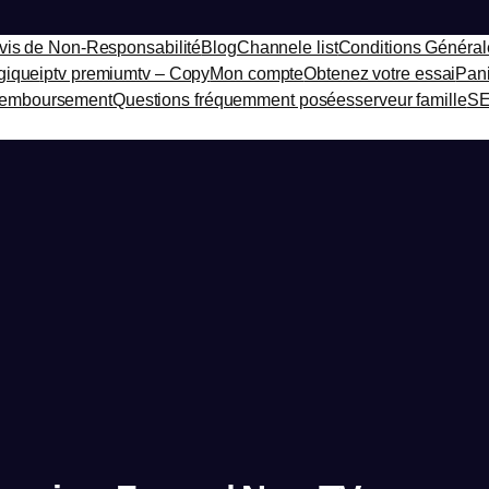
vis de Non-Responsabilité
Blog
Channele list
Conditions Générale
gique
iptv premiumtv – Copy
Mon compte
Obtenez votre essai
Pan
 remboursement
Questions fréquemment posées
serveur famille
SE